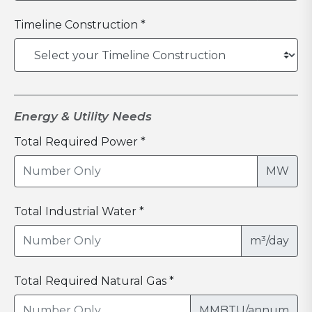
Timeline Construction *
Energy & Utility Needs
Total Required Power *
MW
Total Industrial Water *
m³/day
Total Required Natural Gas *
MMBTU/annum