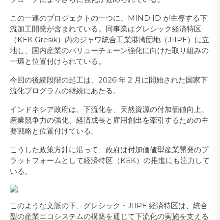
この一連のプロジェクトの一つに、MIND ID が主導する下
流加工開発が含まれている。同事業はグレシック経済特区
（KEK Gresik）内のジャワ統合工業港湾団地（JIIPE）に立
地し、国内産業のバリューチェーン強化に向けた取り組みの
一環と位置付けられている。
今回の後続段階の起工は、2026 年 2 月に開始された国家下
流化プログラムの継続にあたる。
インドネシア政府は、下流化を、天然資源の付加価値向上、
産業競争力の強化、経済成長と雇用創出を牽引するための主
要戦略と位置付けている。
こうした政策方針に沿って、政府は付加価値型産業開発のプ
ラットフォームとして経済特区（KEK）の推進にも注力して
いる。
このような文脈の下、グレシック・JIIPE 経済特区は、統合
型の産業エコシステムの構築を通じて下流化の実施を支える