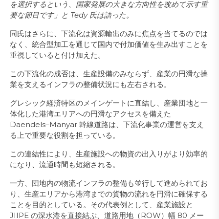
を選択するという、国家発展の大きな方向性を改めて示す重
要な節目です」と Tedy 氏は語った。
同氏はさらに、下流化は資源輸出のみに焦点を当てるのでは
なく、統合型加工を通じて国内で付加価値を生み出すことを
重視していると付け加えた。
この下流化の成否は、生産設備のみならず、産業の円滑な操
業を支えるインフラの整備状況にも左右される。
グレシック経済特区のメインゲートに直結し、産業団地と一
体化した港湾エリアへの円滑なアクセスを備えた
Daendels–Manyar 幹線道路は、下流化事業の運営を支え
る上で重要な役割を担っている。
この連結性により、生産施設への物資の出入りがより効率的
になり、流通時間も短縮される。
一方、団地内の物流インフラの整備も並行して進められてお
り、生産エリアから港湾までの貨物の流れを円滑に確保する
ことを目的としている。その代表例として、産業施設と
JIIPE の深水港を直接結ぶ、道路用地（ROW）幅 80 メー