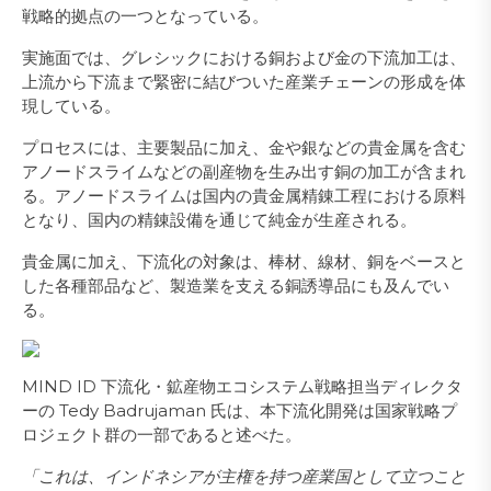
戦略的拠点の一つとなっている。
実施面では、グレシックにおける銅および金の下流加工は、
上流から下流まで緊密に結びついた産業チェーンの形成を体
現している。
プロセスには、主要製品に加え、金や銀などの貴金属を含む
アノードスライムなどの副産物を生み出す銅の加工が含まれ
る。アノードスライムは国内の貴金属精錬工程における原料
となり、国内の精錬設備を通じて純金が生産される。
貴金属に加え、下流化の対象は、棒材、線材、銅をベースと
した各種部品など、製造業を支える銅誘導品にも及んでい
る。
MIND ID 下流化・鉱産物エコシステム戦略担当ディレクタ
ーの Tedy Badrujaman 氏は、本下流化開発は国家戦略プ
ロジェクト群の一部であると述べた。
「これは、インドネシアが主権を持つ産業国として立つこと