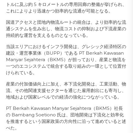
トルに及ぶ約 5 キロメートルの専用回廊の整備が挙げられ、
これによりより迅速かつ効率的な流通が可能となる。
国道アクセスと団地内物流ルートの統合は、より効率的な流
通システムを生み出し、物流コストの抑制および下流産業の
持続的な運営を支えるものとなっている。
当該エリアにおけるインフラ開発は、グレシック経済特区の
建設・運営事業体（BUPP）である PT Berkah Kawasan
Manyar Sejahtera（BKMS）が担っており、産業と物流を
一つのエコシステムで統合する取り組みの一環として位置付
けられている。
産業の付加価値向上に加え、本下流化開発は、工業活動、物
流、その他関連支援セクターを通じた雇用創出にも寄与し、
地域および国家レベルでの経済の強化につながっている。
PT Berkah Kawasan Manyar Sejahtera（BKMS）社長
の Bambang Soetiono 氏は、団地開発は下流化と効率化
を推進するという国家政策の方向性に沿って進めていると述
べた。