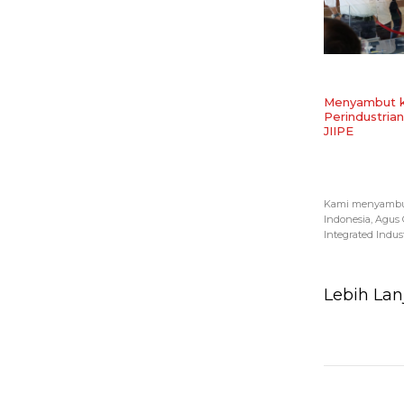
Menyambut k
Perindustri
JIIPE
Kami menyambut 
Indonesia, Agus
Integrated Industr
Lebih Lan