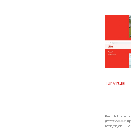
Tur Virtual
Kami telah meril
(https://www.jii
menjelajahi JIIPE 