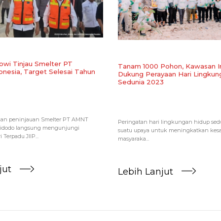
owi Tinjau Smelter PT
Tanam 1000 Pohon, Kawasan In
onesia, Target Selesai Tahun
Dukung Perayaan Hari Lingkun
Sedunia 2023
kan peninjauan Smelter PT AMNT
Peringatan hari lingkungan hidup se
Widodo langsung mengunjungi
suatu upaya untuk meningkatkan kes
Terpadu JIIP...
masyaraka...
jut
Lebih Lanjut