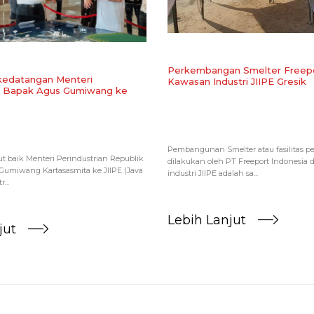
​Perkembangan Smelter Freepo
edatangan Menteri
Kawasan Industri JIIPE Gresik
an Bapak Agus Gumiwang ke
Pembangunan Smelter atau fasilitas 
baik Menteri Perindustrian Republik
dilakukan oleh PT Freeport Indonesia 
 Gumiwang Kartasasmita ke JIIPE (Java
industri JIIPE adalah sa...
...
Lebih Lanjut
jut