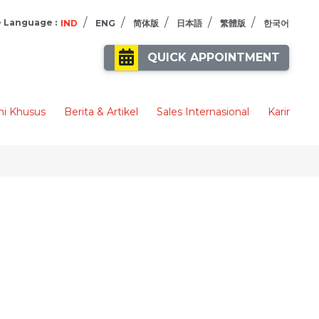
/
/
/
/
/
 Language :
IND
ENG
简体版
日本語
繁體版
한국어
QUICK APPOINTMENT
i Khusus
Berita & Artikel
Sales Internasional
Karir