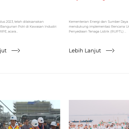
tus 2023, telah dilaksanakan
Kementerian Energi dan Sumber Daya 
Bangunan Polri di Kawasan Industri
mendukung implementasi Rencana U
PE, acara...
Penyediaan Tenaga Listrik (RUPTL) ...
jut
Lebih Lanjut