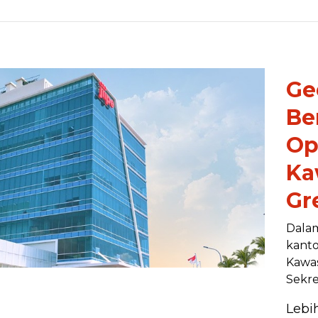
Ge
Be
Op
Ka
Gr
Dalam
kanto
Kawas
Sekre
Lebi