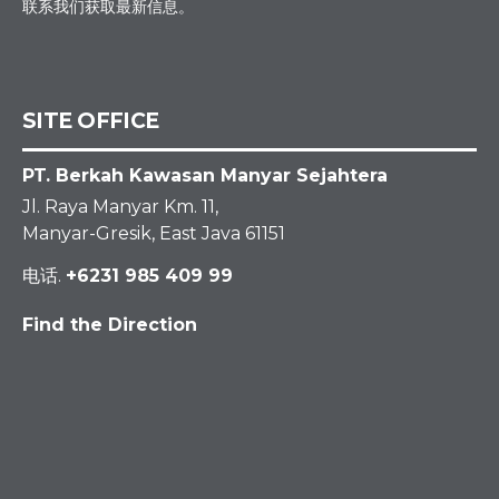
联系我们获取最新信息。
SITE OFFICE
PT. Berkah Kawasan Manyar Sejahtera
Jl. Raya Manyar Km. 11,
Manyar-Gresik, East Java 61151
电话.
+6231 985 409 99
Find the Direction