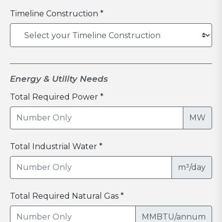
Timeline Construction *
Energy & Utility Needs
Total Required Power *
MW
Total Industrial Water *
m³/day
Total Required Natural Gas *
MMBTU/annum